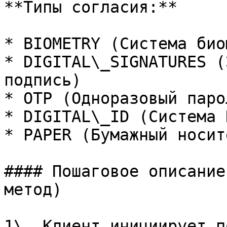
**Типы согласия:**

* BIOMETRY (Система био
* DIGITAL\_SIGNATURES (
подпись)

* OTP (Одноразовый паро
* DIGITAL\_ID (Система 
* PAPER (Бумажный носит
#### Пошаговое описание
метод)

1\. Клиент инициирует п