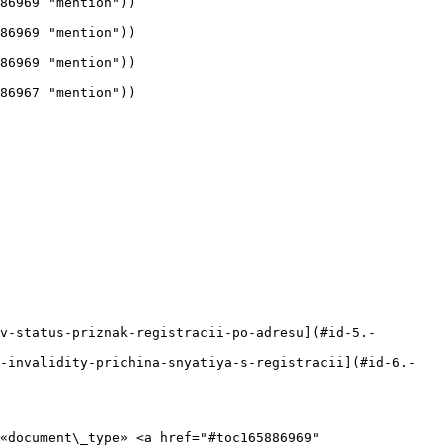
                                
                                
                                
                                
v-status-priznak-registracii-po-adresu](#id-5.-
a-invalidity-prichina-snyatiya-s-registracii](#id-6.-
«document\_type» <a href="#toc165886969" 