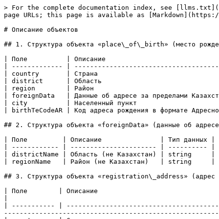
> For the complete documentation index, see [llms.txt](
page URLs; this page is available as [Markdown](https:/
# Описание объектов

## 1. Структура объекта «place\_of\_birth» (место рожде
| Поле          | Описание                             
| ------------- | -------------------------------------
| country       | Страна                               
| district      | Область                              
| region        | Район                                
| foreignData   | Данные об адресе за пределами Казахст
| city          | Населенный пункт                     
| birthTeCodeAR | Код адреса рождения в формате Адресно
## 2. Структура объекта «foreignData» (данные об адресе
| Поле         | Описание               | Тип данных |

| ------------ | ---------------------- | ---------- |

| districtName | Область (не Казахстан) | string     |

| regionName   | Район (не Казахстан)   | string     |

## 3. Структура объекта «registration\_address» (адрес 
| Поле        | Описание                                                 | Тип данных                                                                   
|

| ----------- | ---------------------------------------
-------------------------------------------------------