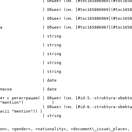
9](#toc165886969 "mention"))                                                                           
9](#toc165886969 "mention"))                                                                           
9](#toc165886969 "mention"))                                                                           
7](#toc165886967 "mention"))                                                                           
                                                                            
                                                                            
                                                                            
                                                                            
                                                                            
                                                                        
                                                                        
ят с регистрации) | Объект (см. [#id-5.-struktura-obekto
"mention")            |

                  | Объект (см. [#id-6.-struktura-obekt
acii "mention")) |

                                                                            
on», «gender», «nationality», «document\_issue\_place», 