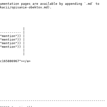
umentation pages are available by appending `.md` to 
kacii/opisanie-obektov.md).

            |

----------- |

"mention")) |

"mention")) |

"mention")) |

"mention")) |

            |

            |

c165886967"></a>

-------------------------------------------------------