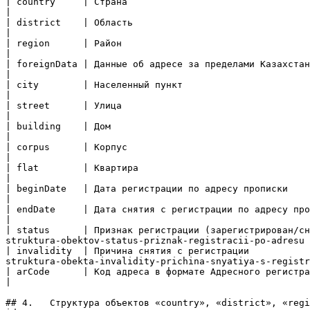
| country     | Страна                                                   | Объект (см. [#toc16588696
|

| district    | Область                                                  | Объект (см. [#toc16588696
|

| region      | Район                                                    | Объект (см. [#toc16588696
|

| foreignData | Данные об адресе за пределами Казахстана                 | Объект (см. [#toc16588696
|

| city        | Населенный пункт                                         | string                                                                              
|

| street      | Улица                                                    | string                                                                              
|

| building    | Дом                                                      | string                                                                              
|

| corpus      | Корпус                                                   | string                                                                              
|

| flat        | Квартира                                                 | string                                                                              
|

| beginDate   | Дата регистрации по адресу прописки                      | date                                                                                    
|

| endDate     | Дата снятия с регистрации по адресу прописки             | date                                                                                    
|

| status      | Признак регистрации (зарегистрирован/сн
struktura-obektov-status-priznak-registracii-po-adresu 
| invalidity  | Причина снятия с регистрации           
struktura-obekta-invalidity-prichina-snyatiya-s-registr
| arCode      | Код адреса в формате Адресного регистра                  | string                                                                              
|

## 4.   Структура объектов «country», «district», «regi