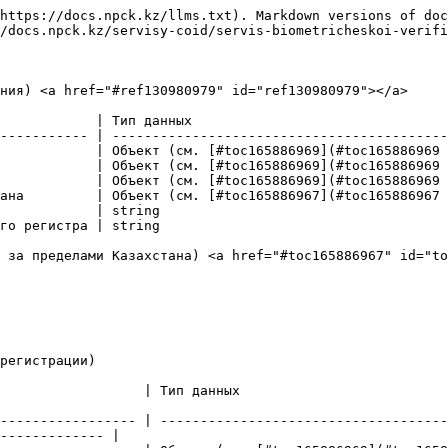
https://docs.npck.kz/llms.txt). Markdown versions of doc
/docs.npck.kz/servisy-coid/servis-biometricheskoi-verifi
ния) <a href="#ref130980979" id="ref130980979"></a>

            | Тип данных                                
----------- | ------------------------------------------
            | Объект (см. [#toc165886969](#toc165886969 
            | Объект (см. [#toc165886969](#toc165886969 
            | Объект (см. [#toc165886969](#toc165886969 
ана         | Объект (см. [#toc165886967](#toc165886967 
            | string                                    
го регистра | string                                    
 за пределами Казахстана) <a href="#toc165886967" id="to
регистрации)

                                                                                   
----------------- | ------------------------------------
------------- |
