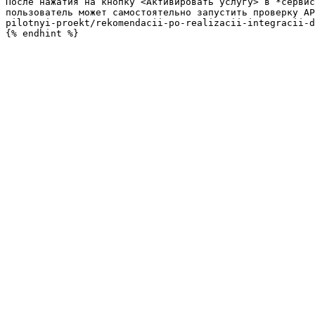
После нажатия на кнопку <Активировать услугу> в *сервис
пользователь может самостоятельно запустить проверку AP
pilotnyi-proekt/rekomendacii-po-realizacii-integracii-d