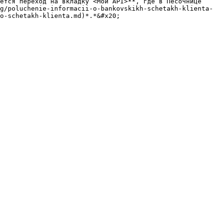
ется переход на вкладку <Мои API>**, где в Песочнице 
g/poluchenie-informacii-o-bankovskikh-schetakh-klienta-
o-schetakh-klienta.md)*.*&#x20;
