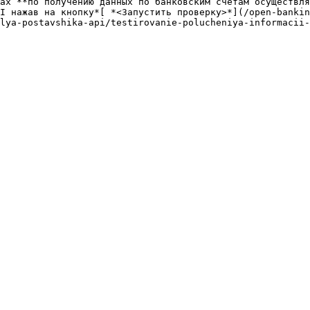
ах **по получению данных по банковским счетам осуществля
I нажав на кнопку*[ *<Запустить проверку>*](/open-bankin
lya-postavshika-api/testirovanie-polucheniya-informacii-