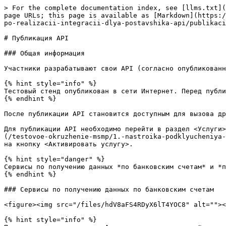
> For the complete documentation index, see [llms.txt](
page URLs; this page is available as [Markdown](https:/
po-realizacii-integracii-dlya-postavshika-api/publikaci
# Публикация API

### Общая информация

Участники разрабатывают свои API (согласно опубликованн
{% hint style="info" %}

Тестовый стенд опубликован в сети Интернет. Перед публи
{% endhint %}

После публикации API становится доступным для вызова др
Для публикации API необходимо перейти в раздел <Услуги>
(/testovoe-okruzhenie-msmp/1.-nastroika-podklyucheniya-
на кнопку <Активировать услугу>.

{% hint style="danger" %}

Сервисы по получению данных *по банковским счетам* и *п
{% endhint %}

### Сервисы по получению данных по банковским счетам

<figure><img src="/files/hdV8aFS4RDyX6lT4YOC8" alt=""><
{% hint style="info" %}
