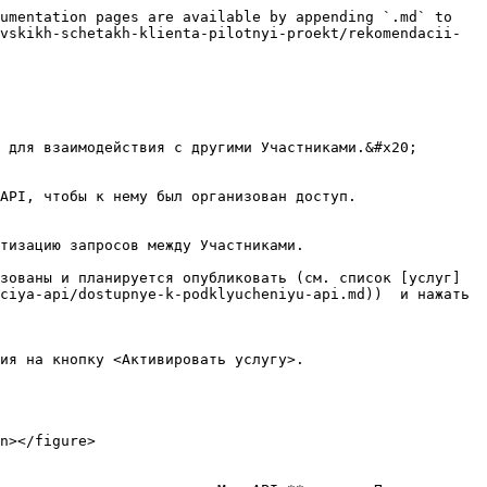
umentation pages are available by appending `.md` to 
vskikh-schetakh-klienta-pilotnyi-proekt/rekomendacii-
 для взаимодействия с другими Участниками.&#x20;

API, чтобы к нему был организован доступ.

тизацию запросов между Участниками.

зованы и планируется опубликовать (см. список [услуг]
ciya-api/dostupnye-k-podklyucheniyu-api.md))  и нажать 
ия на кнопку <Активировать услугу>.

n></figure>
