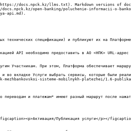
https://docs.npck.kz/llms.txt). Markdown versions of doc
/docs.npck.kz/open-banking/poluchenie-informacii-o-banko
ya-api.md).

ых технических спецификации) и публикуют их на Платформе
кацией API необходимо предоставить в АО <НПК> URL-адрес 
угим Участникам. При этом, Платформа обеспечивает маршру
 и во вкладке Услуги выбрать сервисы, которые были реали
k-mezhbankovskoi-sisteme-mobilnykh-platezhei/1.6-publika
о переводам и платежам* имеют разный маршрут после нажат
figcaption><p>Активация/Публикация услуги</p></figcaptio